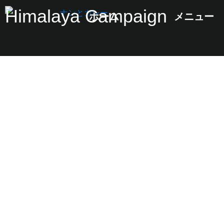
Skip
Himalaya Campaign
ホーム
メニュー
to
content