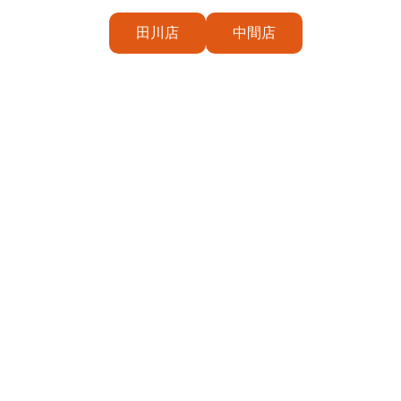
田川店
中間店
プライバシーポリシー
ネパール＆
福岡県田川
０９４７−
年中無休 11