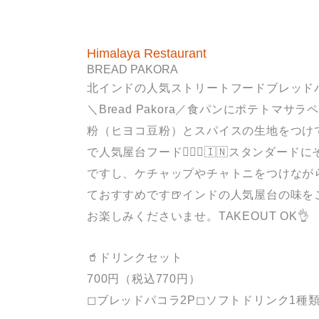
Himalaya Restaurant
BREAD PAKORA
北インドの人気ストリートフードブレッド
＼Bread Pakora／食パンにポテトマ
粉（ヒヨコ豆粉）とスパイスの生地をつけ
で人気屋台フード💁🏽‍♂️🇮🇳スタンダ
ですし、ケチャップやチャトニをつけなが
ておすすめです🍺インドの人気屋台の味を
お楽しみくださいませ。TAKEOUT OK👌
🥤ドリンクセット
700円（税込770円）
◻︎ブレッドパコラ2P◻︎ソフトドリンク1種