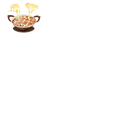
Skip
Himalaya Campaign
ホーム
メニュー
to
content