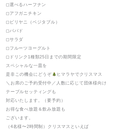
◻︎選べるハーフナン
◻︎アフガニチキン
◻︎ビリヤニ（ベジタブル）
◻︎パパド
◻︎サラダ
◻︎フルーツヨーグルト
◻︎ドリンク1種類25日までの期間限定
スペシャルな一皿を
是非この機会にどうぞ
ヒマラヤでクリスマス
＼お席のご予約受付中／人数に応じて団体様向け
テーブルセッティングも
対応いたします。（要予約）
お得な食べ放題＆飲み放題も
ございます。
（4名様〜2時間制）クリスマスといえば