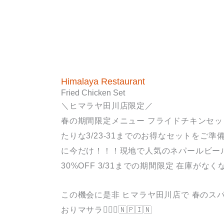
Himalaya Restaurant
Fried Chicken Set
＼ヒマラヤ田川店限定／
春の期間限定メニュー フライドチキンセッ
たりな3/23-31までのお得なセットをご
に今だけ！！！現地で人気のネパールビール
30%OFF 3/31までの期間限定 在庫がな
この機会に是非 ヒマラヤ田川店で 春のス
おりマサラ💁🏽‍♂️🇳🇵🇮🇳