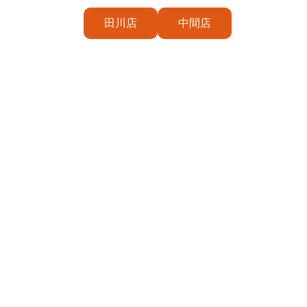
田川店
中間店
プライバシーポリシー
ネパール＆
福岡県田川
０９４７−
年中無休 11