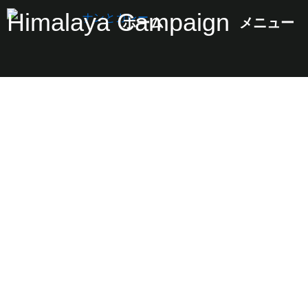
Skip
Himalaya Campaign
ホーム
メニュー
to
content