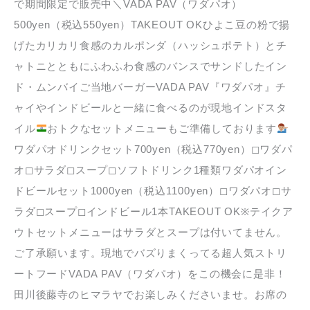
で期間限定で販売中＼VADA PAV（ワダパオ）
500yen（税込550yen）TAKEOUT OKひよこ豆の粉で揚
げたカリカリ食感のカルポンダ（ハッシュポテト）とチ
ャトニとともにふわふわ食感のバンスでサンドしたイン
ド・ムンバイご当地バーガーVADA PAV『ワダパオ』チ
ャイやインドビールと一緒に食べるのが現地インドスタ
イル
おトクなセットメニューもご準備しております
ワダパオドリンクセット700yen（税込770yen）◻︎ワダパ
オ◻︎サラダ◻︎スープ◻︎ソフトドリンク1種類ワダパオイン
ドビールセット1000yen（税込1100yen）◻︎ワダパオ◻︎サ
ラダ◻︎スープ◻︎インドビール1本TAKEOUT OK※テイクア
ウトセットメニューはサラダとスープは付いてません。
ご了承願います。現地でバズりまくってる超人気ストリ
ートフードVADA PAV（ワダパオ）をこの機会に是非！
田川後藤寺のヒマラヤでお楽しみくださいませ。お席の